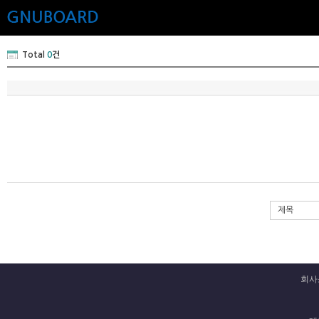
Total
0
건
제목
회사