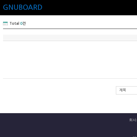
Total
0
건
제목
회사